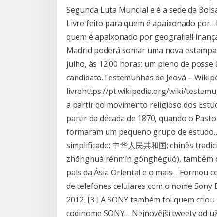
Segunda Luta Mundial e é a sede da Bolsa
Livre feito para quem é apaixonado por…ht
quem é apaixonado por geografia!Finança
Madrid poderá somar uma nova estampa hi
julho, às 12.00 horas: um pleno de posse
candidato.Testemunhas de Jeová – Wikipéd
livrehttps://pt.wikipedia.org/wiki/test
a partir do movimento religioso dos Estud
partir da década de 1870, quando o Pasto
formaram um pequeno grupo de estudo… R
simplificado: 中华人民共和国; chinês tradic
zhōnghuá rénmín gònghéguó), também co
país da Ásia Oriental e o mais… Formou 
de telefones celulares com o nome Sony E
2012. [3 ] A SONY também foi quem criou
codinome SONY… Nejnovější tweety od uživ