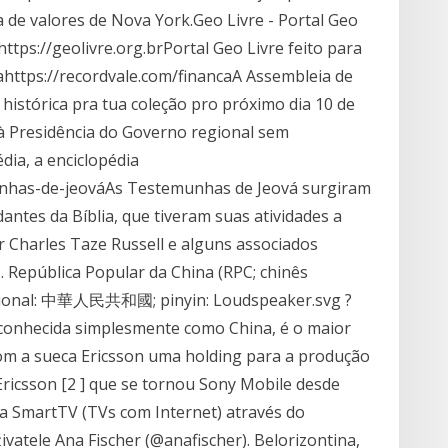
 de valores de Nova York.Geo Livre - Portal Geo
tps://geolivre.org.brPortal Geo Livre feito para
https://recordvale.com/financaA Assembleia de
stórica pra tua coleção pro próximo dia 10 de
 à Presidência do Governo regional sem
ia, a enciclopédia
emunhas-de-jeováAs Testemunhas de Jeová surgiram
antes da Bíblia, que tiveram suas atividades a
r Charles Taze Russell e alguns associados
epública Popular da China (RPC; chinês
ional: 中華人民共和國; pinyin: Loudspeaker.svg ?
nhecida simplesmente como China, é o maior
com a sueca Ericsson uma holding para a produção
ricsson [2 ] que se tornou Sony Mobile desde
 a SmartTV (TVs com Internet) através do
atele Ana Fischer (@anafischer). Belorizontina,