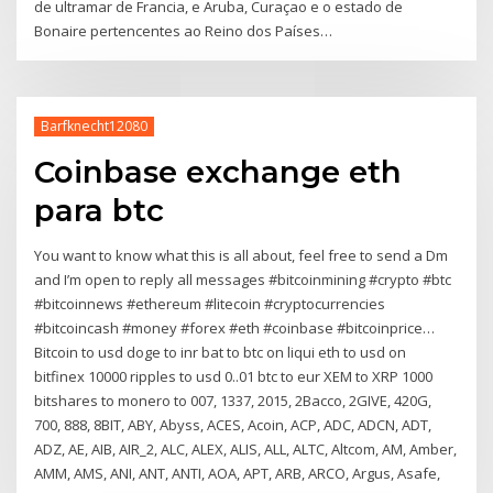
de ultramar de Francia, e Aruba, Curaçao e o estado de
Bonaire pertencentes ao Reino dos Países…
Barfknecht12080
Coinbase exchange eth
para btc
You want to know what this is all about, feel free to send a Dm
and I’m open to reply all messages #bitcoinmining #crypto #btc
#bitcoinnews #ethereum #litecoin #cryptocurrencies
#bitcoincash #money #forex #eth #coinbase #bitcoinprice…
Bitcoin to usd doge to inr bat to btc on liqui eth to usd on
bitfinex 10000 ripples to usd 0..01 btc to eur XEM to XRP 1000
bitshares to monero to 007, 1337, 2015, 2Bacco, 2GIVE, 420G,
700, 888, 8BIT, ABY, Abyss, ACES, Acoin, ACP, ADC, ADCN, ADT,
ADZ, AE, AIB, AIR_2, ALC, ALEX, ALIS, ALL, ALTC, Altcom, AM, Amber,
AMM, AMS, ANI, ANT, ANTI, AOA, APT, ARB, ARCO, Argus, Asafe,