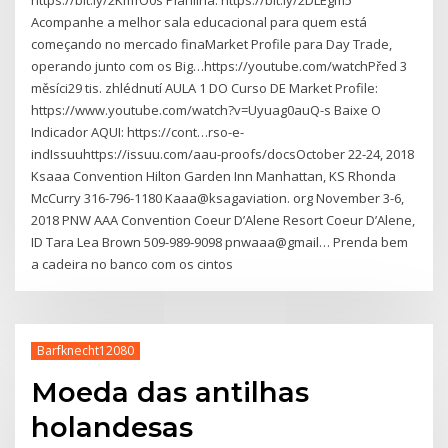
https://bit.ly/2KmfO0s Planilha: https://bit.ly/2DLEgm5
Acompanhe a melhor sala educacional para quem está
começando no mercado finaMarket Profile para Day Trade,
operando junto com os Big…https://youtube.com/watchPřed 3
měsíci29 tis. zhlédnutí AULA 1 DO Curso DE Market Profile:
https://www.youtube.com/watch?v=Uyuag0auQ-s Baixe O
Indicador AQUI: https://cont…rso-e-
indIssuuhttps://issuu.com/aau-proofs/docsOctober 22-24, 2018
Ksaaa Convention Hilton Garden Inn Manhattan, KS Rhonda
McCurry 316-796-1180 Kaaa@ksagaviation. org November 3-6,
2018 PNW AAA Convention Coeur D’Alene Resort Coeur D’Alene,
ID Tara Lea Brown 509-989-9098 pnwaaa@gmail… Prenda bem
a cadeira no banco com os cintos
Barfknecht12080
Moeda das antilhas
holandesas