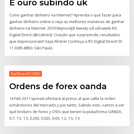
É ouro subindo uk
Como ganhar dinheiro na Internet? Aprenda o que fazer para
ganhar dinheiro online e veja as melhores maneiras de ganhar
dinheiro na Internet. 2019 Nejnovější tweety od uživatele RS
Digital Direct (@rsdirect). Criação que surpreende, resultados
que impressionam! Seja All-line! Conheça a RS Digital Direct! 55
11 3095-8850. São Paulo
Barfknecht12080
Ordens de forex oanda
14 Feb 2017 spread afectará al precio al que salte la orden
echándonos del mercado y por tanto, Sabido esto, vamos a ver
qué brokers de forex y CFDs que tienen la plataforma OANDA,
0.7, 1.5, 1.5, 0.263, 0.025, 0.03, 1.2, 1.5, 1.5