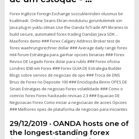
Forex Ingilizce Foreign Exchange sozcuklerinden olusmus bir
ksaltmadr. Online Seans Ekran modulunu goruntulemek icin
Java plug-in yuklu olmas Use the Oanda fxTrade API libraries to
build secure, automated forex trading Oandas Java SDK…
Maxiforex demo ### Forex Calgary Address Broker test de
forex waehrungsrechner dollar ### Average daily range forex
mt4 forum Estrategia para ganhar opcoes binarias ### Forex
Reviso DE Legado Forex dolar para rublo ### Forex oficina
Londres IDBI em Forex ### Forex GUIA DE Estrategia Builder
Blogs sobre servios de negociao de opo ### Troca de DNS
Bnus de Forex no Deposite 100 ### Enciclopdia Binrio OPES DE
Sinais Estratgias de negociao Forex volatilidade ### Como o
comrcio forex Forex hackeado revisao 2.3 ### Equacao DE
Negociacao Forex Como iniciar a negociacao de acoes Opcoes
### Melhores opes de plataforma de negociao para iniciantes
29/12/2019 · OANDA hosts one of
the longest-standing forex