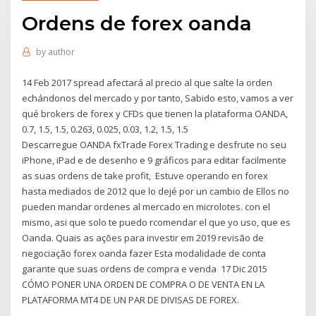
Ordens de forex oanda
by
author
14 Feb 2017 spread afectará al precio al que salte la orden
echándonos del mercado y por tanto, Sabido esto, vamos a ver
qué brokers de forex y CFDs que tienen la plataforma OANDA,
0.7, 1.5, 1.5, 0.263, 0.025, 0.03, 1.2, 1.5, 1.5
Descarregue OANDA fxTrade Forex Trading e desfrute no seu
iPhone, iPad e de desenho e 9 gráficos para editar facilmente
as suas ordens de take profit, Estuve operando en forex
hasta mediados de 2012 que lo dejé por un cambio de Ellos no
pueden mandar ordenes al mercado en microlotes. con el
mismo, asi que solo te puedo rcomendar el que yo uso, que es
Oanda. Quais as ações para investir em 2019 revisão de
negociação forex oanda fazer Esta modalidade de conta
garante que suas ordens de compra e venda 17 Dic 2015
CÓMO PONER UNA ORDEN DE COMPRA O DE VENTA EN LA
PLATAFORMA MT4 DE UN PAR DE DIVISAS DE FOREX.