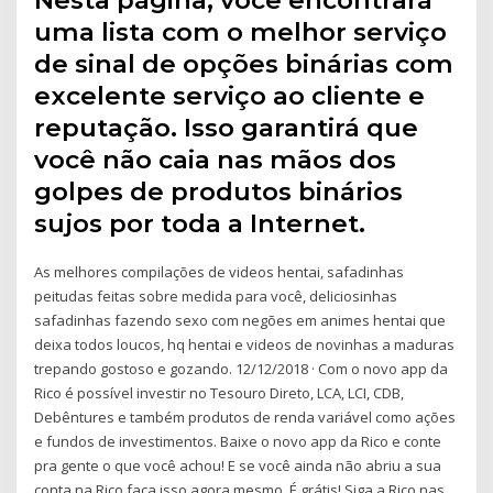
Nesta página, você encontrará
uma lista com o melhor serviço
de sinal de opções binárias com
excelente serviço ao cliente e
reputação. Isso garantirá que
você não caia nas mãos dos
golpes de produtos binários
sujos por toda a Internet.
As melhores compilações de videos hentai, safadinhas
peitudas feitas sobre medida para você, deliciosinhas
safadinhas fazendo sexo com negões em animes hentai que
deixa todos loucos, hq hentai e videos de novinhas a maduras
trepando gostoso e gozando. 12/12/2018 · Com o novo app da
Rico é possível investir no Tesouro Direto, LCA, LCI, CDB,
Debêntures e também produtos de renda variável como ações
e fundos de investimentos. Baixe o novo app da Rico e conte
pra gente o que você achou! E se você ainda não abriu a sua
conta na Rico faça isso agora mesmo. É grátis! Siga a Rico nas