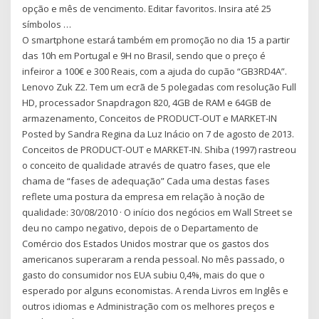
opção e mês de vencimento. Editar favoritos. Insira até 25
símbolos …
O smartphone estará também em promoção no dia 15 a partir
das 10h em Portugal e 9H no Brasil, sendo que o preço é
infeiror a 100€ e 300 Reais, com a ajuda do cupão “GB3RD4A”.
Lenovo Zuk Z2. Tem um ecrã de 5 polegadas com resolução Full
HD, processador Snapdragon 820, 4GB de RAM e 64GB de
armazenamento, Conceitos de PRODUCT-OUT e MARKET-IN
Posted by Sandra Regina da Luz Inácio on 7 de agosto de 2013.
Conceitos de PRODUCT-OUT e MARKET-IN. Shiba (1997) rastreou
o conceito de qualidade através de quatro fases, que ele
chama de “fases de adequação” Cada uma destas fases
reflete uma postura da empresa em relação à noção de
qualidade: 30/08/2010 · O início dos negócios em Wall Street se
deu no campo negativo, depois de o Departamento de
Comércio dos Estados Unidos mostrar que os gastos dos
americanos superaram a renda pessoal. No mês passado, o
gasto do consumidor nos EUA subiu 0,4%, mais do que o
esperado por alguns economistas. A renda Livros em Inglês e
outros idiomas e Administração com os melhores preços e