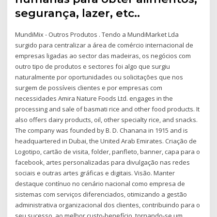
segurança, lazer, etc..
MundiMix - Outros Produtos . Tendo a MundiMarket Lda
surgido para centralizar a área de comércio internacional de
empresas ligadas ao sector das madeiras, os negócios com
outro tipo de produtos e sectores foi algo que surgiu
naturalmente por oportunidades ou solicitações que nos
surgem de possíveis clientes e por empresas com
necessidades Amira Nature Foods Ltd. engages in the
processing and sale of basmati rice and other food products. It
also offers dairy products, oil, other specialty rice, and snacks.
The company was founded by B. D. Chanana in 1915 and is
headquartered in Dubai, the United Arab Emirates. Criação de
Logotipo, cartão de visita, folder, panfleto, banner, capa para o
facebook, artes personalizadas para divulgação nas redes
sociais e outras artes gráficas e digitais. Visão. Manter
destaque contínuo no cenário nacional como empresa de
sistemas com serviços diferenciados, otimizando a gestão
administrativa organizacional dos clientes, contribuindo para o
seu sucesso, ao melhor custo-benefício, tornando-se um