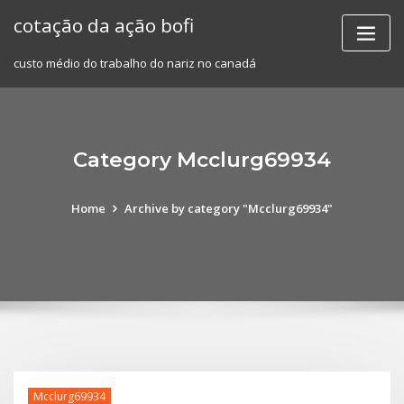
Skip
cotação da ação bofi
to
content
custo médio do trabalho do nariz no canadá
Category Mcclurg69934
Home
Archive by category "Mcclurg69934"
Mcclurg69934