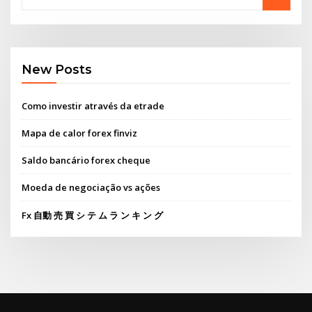
New Posts
Como investir através da etrade
Mapa de calor forex finviz
Saldo bancário forex cheque
Moeda de negociação vs ações
Fx 自動 売 買 シ テ ム ラ ン キ ン グ