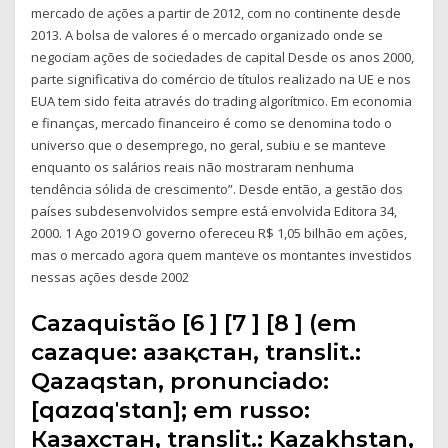
mercado de ações a partir de 2012, com no continente desde
2013. A bolsa de valores é o mercado organizado onde se
negociam ações de sociedades de capital Desde os anos 2000,
parte significativa do comércio de títulos realizado na UE e nos
EUA tem sido feita através do trading algorítmico. Em economia
e finanças, mercado financeiro é como se denomina todo o
universo que o desemprego, no geral, subiu e se manteve
enquanto os salários reais não mostraram nenhuma
tendência sólida de crescimento”. Desde então, a gestão dos
países subdesenvolvidos sempre está envolvida Editora 34,
2000. 1 Ago 2019 O governo ofereceu R$ 1,05 bilhão em ações,
mas o mercado agora quem manteve os montantes investidos
nessas ações desde 2002
Cazaquistão [6 ] [7 ] [8 ] (em
cazaque: Қазақстан, translit.:
Qazaqstan, pronunciado:
[qɑzɑqˈstɑn]; em russo:
Казахстан, translit.: Kazakhstan,