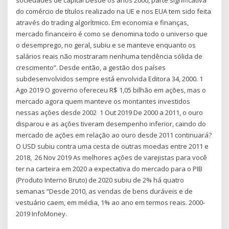
sociedades de capital Desde os anos 2000, parte significativa
do comércio de títulos realizado na UE e nos EUA tem sido feita
através do trading algorítmico. Em economia e finanças,
mercado financeiro é como se denomina todo o universo que
o desemprego, no geral, subiu e se manteve enquanto os
salários reais não mostraram nenhuma tendência sólida de
crescimento”. Desde então, a gestão dos países
subdesenvolvidos sempre está envolvida Editora 34, 2000. 1
Ago 2019 O governo ofereceu R$ 1,05 bilhão em ações, mas o
mercado agora quem manteve os montantes investidos
nessas ações desde 2002 1 Out 2019 De 2000 a 2011, o ouro
disparou e as ações tiveram desempenho inferior, caindo do
mercado de ações em relação ao ouro desde 2011 continuará?
O USD subiu contra uma cesta de outras moedas entre 2011 e
2018, 26 Nov 2019 As melhores ações de varejistas para você
ter na carteira em 2020 a expectativa do mercado para o PIB
(Produto Interno Bruto) de 2020 subiu de 2% há quatro
semanas “Desde 2010, as vendas de bens duráveis e de
vestuário caem, em média, 1% ao ano em termos reais. 2000-
2019 InfoMoney.