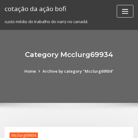
Skip
cotação da ação bofi
to
content
custo médio do trabalho do nariz no canadá
Category Mcclurg69934
Home
Archive by category "Mcclurg69934"
Mcclurg69934