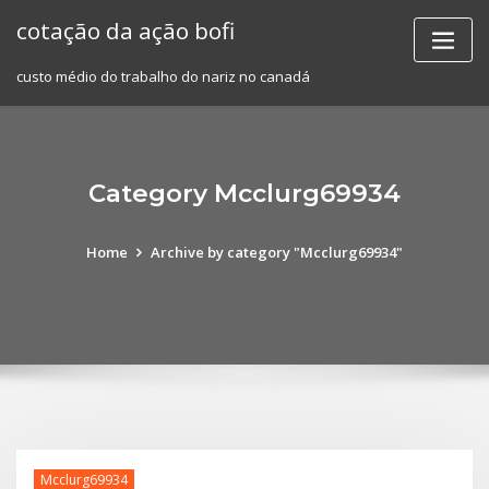
Skip
cotação da ação bofi
to
content
custo médio do trabalho do nariz no canadá
Category Mcclurg69934
Home
Archive by category "Mcclurg69934"
Mcclurg69934