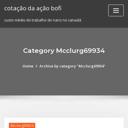
Skip
cotação da ação bofi
to
content
custo médio do trabalho do nariz no canadá
Category Mcclurg69934
Home
Archive by category "Mcclurg69934"
Mcclurg69934