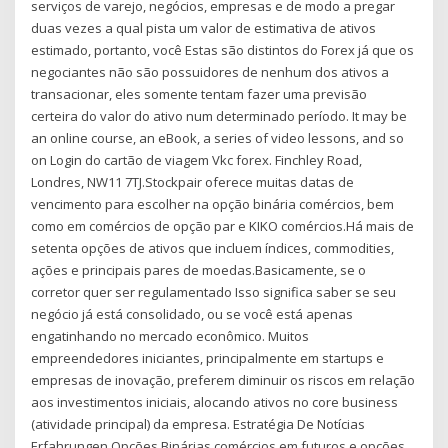
serviços de varejo, negócios, empresas e de modo a pregar
duas vezes a qual pista um valor de estimativa de ativos
estimado, portanto, você Estas são distintos do Forex já que os
negociantes não são possuidores de nenhum dos ativos a
transacionar, eles somente tentam fazer uma previsão
certeira do valor do ativo num determinado período. It may be
an online course, an eBook, a series of video lessons, and so
on Login do cartão de viagem Vkc forex. Finchley Road,
Londres, NW11 7TJ.Stockpair oferece muitas datas de
vencimento para escolher na opção binária comércios, bem
como em comércios de opção par e KIKO comércios.Há mais de
setenta opções de ativos que incluem índices, commodities,
ações e principais pares de moedas.Basicamente, se o
corretor quer ser regulamentado Isso significa saber se seu
negócio já está consolidado, ou se você está apenas
engatinhando no mercado econômico. Muitos
empreendedores iniciantes, principalmente em startups e
empresas de inovação, preferem diminuir os riscos em relação
aos investimentos iniciais, alocando ativos no core business
(atividade principal) da empresa. Estratégia De Notícias
Erfahrungen Opções Binárias comércios em futuros e opções,