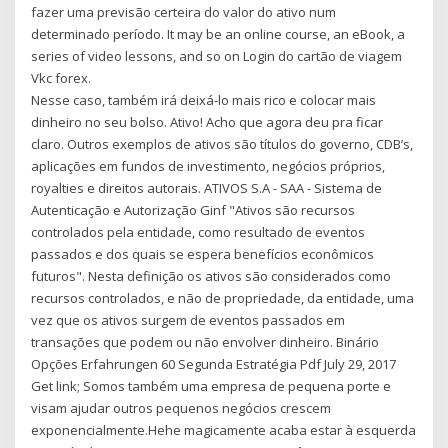
fazer uma previsão certeira do valor do ativo num
determinado período. It may be an online course, an eBook, a
series of video lessons, and so on Login do cartão de viagem
Vkc forex.
Nesse caso, também irá deixá-lo mais rico e colocar mais
dinheiro no seu bolso. Ativo! Acho que agora deu pra ficar
claro. Outros exemplos de ativos são títulos do governo, CDB’s,
aplicações em fundos de investimento, negócios próprios,
royalties e direitos autorais. ATIVOS S.A - SAA - Sistema de
Autenticação e Autorização Ginf "Ativos são recursos
controlados pela entidade, como resultado de eventos
passados e dos quais se espera benefícios econômicos
futuros". Nesta definição os ativos são considerados como
recursos controlados, e não de propriedade, da entidade, uma
vez que os ativos surgem de eventos passados em
transações que podem ou não envolver dinheiro. Binário
Opções Erfahrungen 60 Segunda Estratégia Pdf July 29, 2017
Get link; Somos também uma empresa de pequena porte e
visam ajudar outros pequenos negócios crescem
exponencialmente.Hehe magicamente acaba estar à esquerda