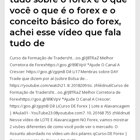
você o que é o forex e o
conceito básico do forex,
achei esse vídeo que fala
tudo de
Curso de Formação de Tradersht…oo.gl/J8TRaZ Melhor
Corretora de Forexhttps://goo.gl/89EVpV *Ajude O Canal A
Crescer: https://goo.gl/zjpjmB Dê Li17 Mentiras sobre DAY
Trade que dizem por aí (sobre Bolsa de…
https://youtube.com/watch21. 8. 2018209 tis. zhlédnutíCurso de
Formação de Tradersht…oo.gl/J8TRaZ Melhor Corretora de
Forexhttps://goo.gl/89EVpV *Ajude O Canal A Crescer:
https://goo.gl/zjpjmB Dê LiCurso DE Forex | Lote e Alavancagem
| #Aula01 - YouTube23:08youtube.com7. 10. 20168 755 zhlédnutí
Nesse vídeo de LOTE E Alavancagem NO Forex, vamos mostrar
2 visões diferentes de como você pode ver o mercado. O
Assunto abordado no vídeo um dos pilares qCurso DE Forex |