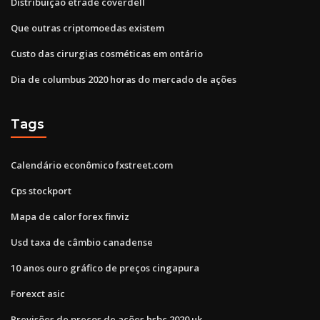
Distribuição etrade coverdell
Que outras criptomoedas existem
Custo das cirurgias cosméticas em ontário
Dia de columbus 2020 horas do mercado de ações
Tags
Calendário econômico fxstreet.com
Cps stockport
Mapa de calor forex finviz
Usd taxa de câmbio canadense
10 anos ouro gráfico de preços cingapura
Forexct asic
Previsões de preços de ações hsbc 2020 uk