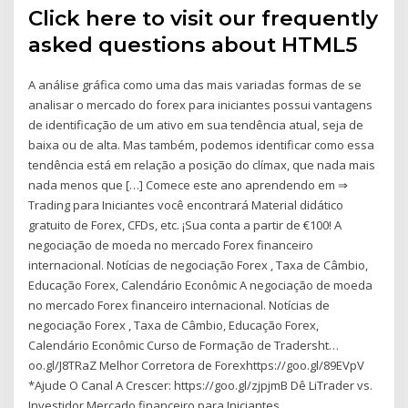
Click here to visit our frequently
asked questions about HTML5
A análise gráfica como uma das mais variadas formas de se
analisar o mercado do forex para iniciantes possui vantagens
de identificação de um ativo em sua tendência atual, seja de
baixa ou de alta. Mas também, podemos identificar como essa
tendência está em relação a posição do clímax, que nada mais
nada menos que […] Comece este ano aprendendo em ⇒
Trading para Iniciantes você encontrará Material didático
gratuito de Forex, CFDs, etc. ¡Sua conta a partir de €100! A
negociação de moeda no mercado Forex financeiro
internacional. Notícias de negociação Forex , Taxa de Câmbio,
Educação Forex, Calendário Econômic A negociação de moeda
no mercado Forex financeiro internacional. Notícias de
negociação Forex , Taxa de Câmbio, Educação Forex,
Calendário Econômic Curso de Formação de Tradersht…
oo.gl/J8TRaZ Melhor Corretora de Forexhttps://goo.gl/89EVpV
*Ajude O Canal A Crescer: https://goo.gl/zjpjmB Dê LiTrader vs.
Investidor Mercado financeiro para Iniciantes…