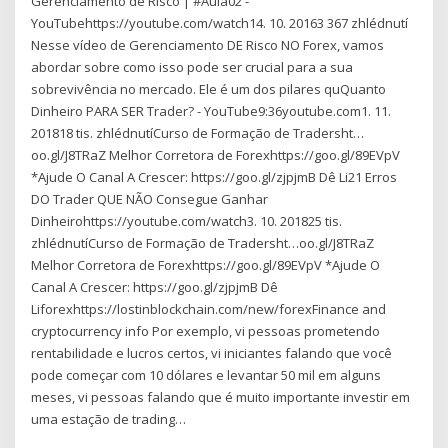
Gerenciamento de Risco | #Aula02 -
YouTubehttps://youtube.com/watch14. 10. 20163 367 zhlédnutí
Nesse vídeo de Gerenciamento DE Risco NO Forex, vamos
abordar sobre como isso pode ser crucial para a sua
sobrevivência no mercado. Ele é um dos pilares quQuanto
Dinheiro PARA SER Trader? - YouTube9:36youtube.com1. 11.
201818 tis. zhlédnutíCurso de Formação de Tradersht…
oo.gl/J8TRaZ Melhor Corretora de Forexhttps://goo.gl/89EVpV
*Ajude O Canal A Crescer: https://goo.gl/zjpjmB Dê Li21 Erros
DO Trader QUE NÃO Consegue Ganhar
Dinheirohttps://youtube.com/watch3. 10. 201825 tis.
zhlédnutíCurso de Formação de Tradersht…oo.gl/J8TRaZ
Melhor Corretora de Forexhttps://goo.gl/89EVpV *Ajude O
Canal A Crescer: https://goo.gl/zjpjmB Dê
Liforexhttps://lostinblockchain.com/new/forexFinance and
cryptocurrency info Por exemplo, vi pessoas prometendo
rentabilidade e lucros certos, vi iniciantes falando que você
pode começar com 10 dólares e levantar 50 mil em alguns
meses, vi pessoas falando que é muito importante investir em
uma estação de trading…