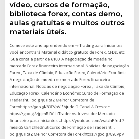
vídeo, cursos de formação,
biblioteca forex, contas demo,
aulas gratuitas e muitos outros
materiais úteis.
Comece este ano aprendendo em ⇒ Trading para Iniciantes
você encontrará Material didático gratuito de Forex, CFDs, etc.
¡Sua conta a partir de €100! A negociação de moeda no
mercado Forex financeiro internacional. Notícias de negociação
Forex , Taxa de Câmbio, Educação Forex, Calendário Econômic
A negociação de moeda no mercado Forex financeiro
internacional. Notícias de negociação Forex , Taxa de Câmbio,
Educação Forex, Calendário Econômic Curso de Formação de
Tradersht…oo.gl/J8TRaZ Melhor Corretora de
Forexhttps://goo.gl/89EVpV *Ajude O Canal A Crescer:
https://goo.gl/zjpjmB Dê LiTrader vs. Investidor Mercado
financeiro para Iniciantes…https://youtube.com/watchPřed 7
měsíci5 024 zhlédnutíCurso de Formação de Tradersht…
oo.gl/J8TRaZ Melhor Corretora de Forexhttps://goo.gl/89EVpV