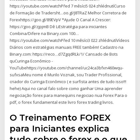
https://youtube.com/watchPřed 7 měsíci5 024 zhlédnutíCurso
de Formação de Tradersht…oo.gl/J8TRaZ Melhor Corretora de
Forexhttps://goo.gl/89EVpV *Ajude O Canal A Crescer:
https://goo.gl/zjpjmB Dê LiEstratégia para iniciantes
Combina/Difere na Binary.com 100…
https://youtube.com/watchPřed 10 měsíci3 022 zhlédnutíVídeos
Diários com estratégias manuais FREE também! Cadastro na
Binary.com: https://reco…d7ZgqdRLk/1/ Cansado de Bots
quCuringa Econômico -
YouTubehttps://youtube.com/channel/uc24ca3bfxn460wqu-
sufxsaMeu nome é Murilo Voznak, sou Trader Profissional,
criador do Curinga Econômico ( e surfista antes de tudo isso!!!
hehe) Aqui no canal falo sobre como ganhar Uma aprender
negociação forex para manequins negociao nua Forex Para o
pdf, o forex fundamental este livro forex trading livros.
O Treinamento FOREX
para Iniciantes explica
tudo sobre o forex e o que