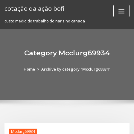
Skip
cotação da ação bofi
to
content
custo médio do trabalho do nariz no canadá
Category Mcclurg69934
Home
Archive by category "Mcclurg69934"
Mcclurg69934