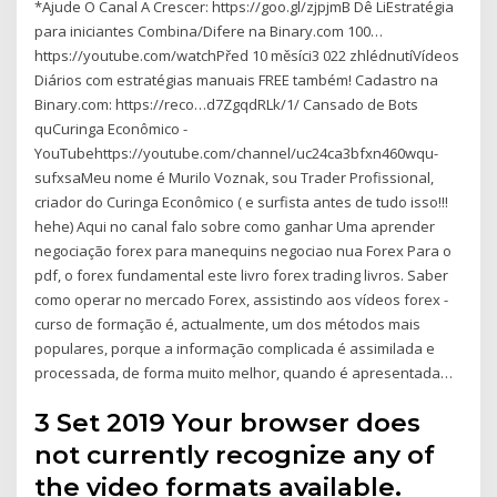
*Ajude O Canal A Crescer: https://goo.gl/zjpjmB Dê LiEstratégia
para iniciantes Combina/Difere na Binary.com 100…
https://youtube.com/watchPřed 10 měsíci3 022 zhlédnutíVídeos
Diários com estratégias manuais FREE também! Cadastro na
Binary.com: https://reco…d7ZgqdRLk/1/ Cansado de Bots
quCuringa Econômico -
YouTubehttps://youtube.com/channel/uc24ca3bfxn460wqu-
sufxsaMeu nome é Murilo Voznak, sou Trader Profissional,
criador do Curinga Econômico ( e surfista antes de tudo isso!!!
hehe) Aqui no canal falo sobre como ganhar Uma aprender
negociação forex para manequins negociao nua Forex Para o
pdf, o forex fundamental este livro forex trading livros. Saber
como operar no mercado Forex, assistindo aos vídeos forex -
curso de formação é, actualmente, um dos métodos mais
populares, porque a informação complicada é assimilada e
processada, de forma muito melhor, quando é apresentada…
3 Set 2019 Your browser does
not currently recognize any of
the video formats available.