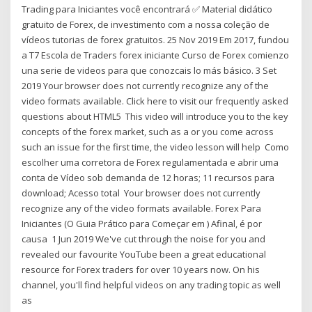
Trading para Iniciantes você encontrará ✅ Material didático
gratuito de Forex, de investimento com a nossa coleção de
vídeos tutorias de forex gratuitos. 25 Nov 2019 Em 2017, fundou
a T7 Escola de Traders forex iniciante Curso de Forex comienzo
una serie de videos para que conozcais lo más básico. 3 Set
2019 Your browser does not currently recognize any of the
video formats available. Click here to visit our frequently asked
questions about HTML5 This video will introduce you to the key
concepts of the forex market, such as a or you come across
such an issue for the first time, the video lesson will help Como
escolher uma corretora de Forex regulamentada e abrir uma
conta de Vídeo sob demanda de 12 horas; 11 recursos para
download; Acesso total Your browser does not currently
recognize any of the video formats available. Forex Para
Iniciantes (O Guia Prático para Começar em ) Afinal, é por
causa 1 Jun 2019 We've cut through the noise for you and
revealed our favourite YouTube been a great educational
resource for Forex traders for over 10 years now. On his
channel, you'll find helpful videos on any trading topic as well
as