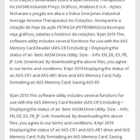
Inc (AXSM) incluindo Preço, Gráficos, Análises E.U.A. - Ações
fecharam o pregão em alta e o Índice Dow Jones Industrial
Average Axsome Therapeutics Inc Cotações Acompanhe a
cotação de hoje da ação PETR4.SA (PETROBRAS) na Bovespa:
veja gráficos, tabelas e histórico de cotações. 8 Jan 2015 This
software utility includes several functions for use with the AXS
Memory Card Reader (AXS-CR1) including: • Displaying the
status of an Item: AXSM Drive Utility. Size: -. Info: EN, DE, ES, FR,
JP. Link: Download. By downloading the above files, you agree
to our terms and conditions. 8 Apr 2019 Displaying the status of
an AXS-CR1 and AXS-AR1 drive and AXS Memory Card; Fully
formatting an AXS Memory Card; Saving AXS-R5
8 Jan 2015 This software utility includes several functions for
use with the AXS Memory Card Reader (AXS-CR1) including: •
Displaying the status of an Item: AXSM Drive Utility. Size: -. Info:
EN, DE, ES, FR, JP. Link: Download. By downloading the above
files, you agree to our terms and conditions. 8 Apr 2019
Displaying the status of an AXS-CR1 and AXS-AR1 drive and AXS
Memory Card; Fully formatting an AXS Memory Card; Saving