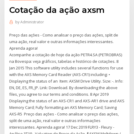
Cotação da ação axsm
by
Administrator
Preço das ações - Como analisar o preço das ações, split de
uma ação, real valor e outras informações interessantes.
Aprenda agora!
Acompanhe a cotação de hoje da ação PETR4.SA (PETROBRAS)
na Bovespa: veja gráficos, tabelas e histórico de cotações. 8
Jan 2015 This software utility includes several functions for use
with the AXS Memory Card Reader (AXS-CR1) including: •
Displaying the status of an Item: AXSM Drive Utility. Size: -. Info:
EN, DE, ES, FR, JP. Link: Download. By downloading the above
files, you agree to our terms and conditions. 8 Apr 2019
Displaying the status of an AXS-CR1 and AXS-AR1 drive and AXS
Memory Card; Fully formatting an AXS Memory Card; Saving
AXS-R5 Preço das ações - Como analisar o preço das ações,
split de uma ação, real valor e outras informações
interessantes. Aprenda agora! 17 Dec 2019 FLRY3 - Fleury -
Análise 3T19 - Valuation de Preço da Ação. $AXSM Meltdown /