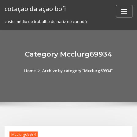
Skip
cotação da ação bofi
to
content
custo médio do trabalho do nariz no canadá
Category Mcclurg69934
Home
Archive by category "Mcclurg69934"
Mcclurg69934