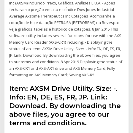
Inc (AXSM) incluindo Preço, Gráficos, Análises E.U.A. - Ações
fecharam o pregão em alta e o Índice Dow Jones Industrial
Average Axsome Therapeutics Inc Cotações Acompanhe a
cotação de hoje da ação PETR4.SA (PETROBRAS) na Bovespa:
veja gráficos, tabelas e histórico de cotações. 8 Jan 2015 This
software utility includes several functions for use with the AXS
Memory Card Reader (AXS-CR1) including: • Displaying the
status of an Item: AXSM Drive Utility. Size: -. Info: EN, DE, ES, FR,
JP. Link: Download. By downloading the above files, you agree
to our terms and conditions. 8 Apr 2019 Displaying the status of
an AXS-CR1 and AXS-AR1 drive and AXS Memory Card; Fully
formatting an AXS Memory Card; Saving AXS-R5
Item: AXSM Drive Utility. Size: -.
Info: EN, DE, ES, FR, JP. Link:
Download. By downloading the
above files, you agree to our
terms and conditions.