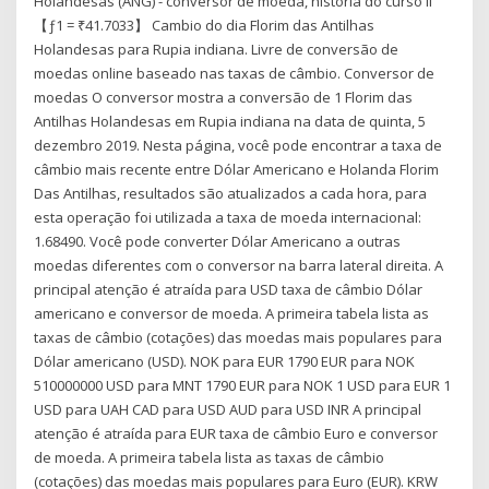
Holandesas (ANG) - conversor de moeda, história do curso ll
【ƒ1 = ₹41.7033】 Cambio do dia Florim das Antilhas
Holandesas para Rupia indiana. Livre de conversão de
moedas online baseado nas taxas de câmbio. Conversor de
moedas O conversor mostra a conversão de 1 Florim das
Antilhas Holandesas em Rupia indiana na data de quinta, 5
dezembro 2019. Nesta página, você pode encontrar a taxa de
câmbio mais recente entre Dólar Americano e Holanda Florim
Das Antilhas, resultados são atualizados a cada hora, para
esta operação foi utilizada a taxa de moeda internacional:
1.68490. Você pode converter Dólar Americano a outras
moedas diferentes com o conversor na barra lateral direita. A
principal atenção é atraída para USD taxa de câmbio Dólar
americano e conversor de moeda. A primeira tabela lista as
taxas de câmbio (cotações) das moedas mais populares para
Dólar americano (USD). NOK para EUR 1790 EUR para NOK
510000000 USD para MNT 1790 EUR para NOK 1 USD para EUR 1
USD para UAH CAD para USD AUD para USD INR A principal
atenção é atraída para EUR taxa de câmbio Euro e conversor
de moeda. A primeira tabela lista as taxas de câmbio
(cotações) das moedas mais populares para Euro (EUR). KRW