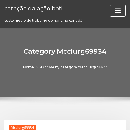
Skip
cotação da ação bofi
to
content
custo médio do trabalho do nariz no canadá
Category Mcclurg69934
Home
Archive by category "Mcclurg69934"
Mcclurg69934