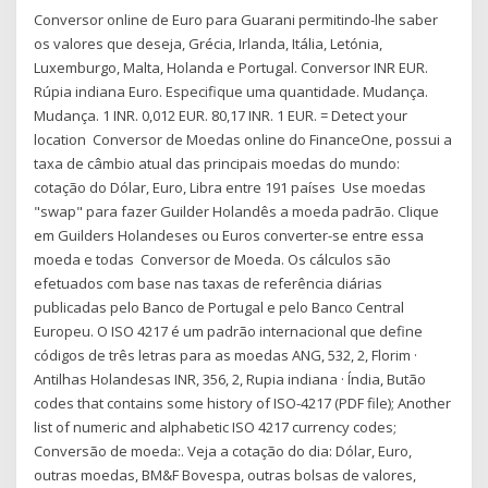
Conversor online de Euro para Guarani permitindo-lhe saber
os valores que deseja, Grécia, Irlanda, Itália, Letónia,
Luxemburgo, Malta, Holanda e Portugal. Conversor INR EUR.
Rúpia indiana Euro. Especifique uma quantidade. Mudança.
Mudança. 1 INR. 0,012 EUR. 80,17 INR. 1 EUR. = Detect your
location Conversor de Moedas online do FinanceOne, possui a
taxa de câmbio atual das principais moedas do mundo:
cotação do Dólar, Euro, Libra entre 191 países Use moedas
"swap" para fazer Guilder Holandês a moeda padrão. Clique
em Guilders Holandeses ou Euros converter-se entre essa
moeda e todas Conversor de Moeda. Os cálculos são
efetuados com base nas taxas de referência diárias
publicadas pelo Banco de Portugal e pelo Banco Central
Europeu. O ISO 4217 é um padrão internacional que define
códigos de três letras para as moedas ANG, 532, 2, Florim ·
Antilhas Holandesas INR, 356, 2, Rupia indiana · Índia, Butão
codes that contains some history of ISO-4217 (PDF file); Another
list of numeric and alphabetic ISO 4217 currency codes;
Conversão de moeda:. Veja a cotação do dia: Dólar, Euro,
outras moedas, BM&F Bovespa, outras bolsas de valores,