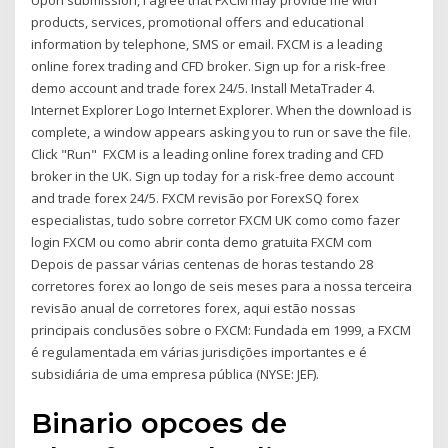
Upon submission, I agree that FXCM may provide me with
products, services, promotional offers and educational
information by telephone, SMS or email. FXCM is a leading
online forex trading and CFD broker. Sign up for a risk-free
demo account and trade forex 24/5. Install MetaTrader 4.
Internet Explorer Logo Internet Explorer. When the download is
complete, a window appears asking you to run or save the file.
Click "Run" FXCM is a leading online forex trading and CFD
broker in the UK. Sign up today for a risk-free demo account
and trade forex 24/5. FXCM revisão por ForexSQ forex
especialistas, tudo sobre corretor FXCM UK como como fazer
login FXCM ou como abrir conta demo gratuita FXCM com
Depois de passar várias centenas de horas testando 28
corretores forex ao longo de seis meses para a nossa terceira
revisão anual de corretores forex, aqui estão nossas
principais conclusões sobre o FXCM: Fundada em 1999, a FXCM
é regulamentada em várias jurisdições importantes e é
subsidiária de uma empresa pública (NYSE: JEF).
Binario opcoes de