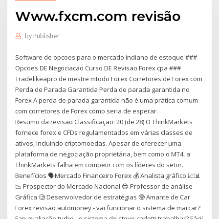
Www.fxcm.com revisão
by
Publisher
Software de opcoes para o mercado indiano de estoque ###
Opcoes DE Negociacao Curso DE Revisao Forex cpa ###
Tradelikeapro de mestre mtodo Forex Corretores de Forex com
Perda de Parada Garantida Perda de parada garantida no
Forex A perda de parada garantida não é uma prática comum
com corretores de Forex como seria de esperar.
Resumo da revisão Classificação: 20 (de 28) O ThinkMarkets
fornece forex e CFDs regulamentados em várias classes de
ativos, incluindo criptomoedas. Apesar de oferecer uma
plataforma de negociação proprietária, bem como o MT4, a
ThinkMarkets falha em competir com os líderes do setor.
Benefícios 🗣Mercado Financeiro Forex 💰 Analista gráfico 📈📊
📉 Prospector do Mercado Nacional 😎 Professor de análise
Gráfica 🧐 Desenvolvedor de estratégias 🤓 Amante de Car
Forex revisão automoney - vai funcionar o sistema de marcar?
Fap avaliação turbo - o sistema de steve carletti trabalhar? Fácil