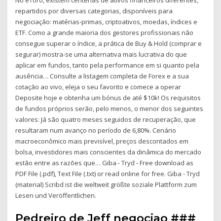
No eToro, existem centenas de ativos financeiros diferentes,
repartidos por diversas categorias, disponíveis para
negociação: matérias-primas, criptoativos, moedas, índices e
ETF. Como a grande maioria dos gestores profissionais não
consegue superar o índice, a prática de Buy & Hold (comprar e
segurar) mostra-se uma alternativa mais lucrativa do que
aplicar em fundos, tanto pela performance em si quanto pela
ausência… Consulte a listagem completa de Forex e a sua
cotação ao vivo, eleja o seu favorito e comece a operar
Deposite hoje e obtenha um bónus de até $10k! Os requisitos
de fundos próprios serão, pelo menos, o menor dos seguintes
valores: Já são quatro meses seguidos de recuperação, que
resultaram num avanço no período de 6,80%. Cenário
macroeconômico mais previsível, preços descontados em
bolsa, investidores mais conscientes da dinâmica do mercado
estão entre as razões que… Giba - Tryd - Free download as
PDF File (.pdf), Text File (.txt) or read online for free. Giba - Tryd
(material) Scribd ist die weltweit größte soziale Plattform zum
Lesen und Veröffentlichen.
Pedreiro de Jeff negociao ###