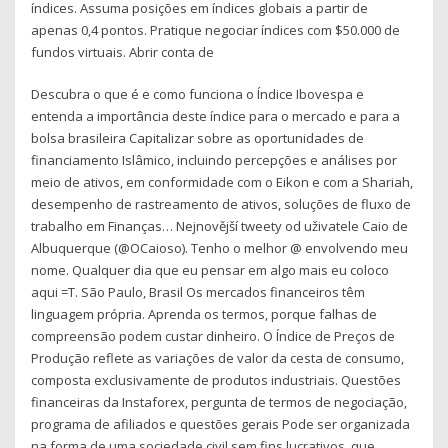
índices. Assuma posições em índices globais a partir de
apenas 0,4 pontos. Pratique negociar índices com $50.000 de
fundos virtuais. Abrir conta de
Descubra o que é e como funciona o Índice Ibovespa e
entenda a importância deste índice para o mercado e para a
bolsa brasileira Capitalizar sobre as oportunidades de
financiamento Islâmico, incluindo percepções e análises por
meio de ativos, em conformidade com o Eikon e com a Shariah,
desempenho de rastreamento de ativos, soluções de fluxo de
trabalho em Finanças… Nejnovější tweety od uživatele Caio de
Albuquerque (@OCaioso). Tenho o melhor @ envolvendo meu
nome. Qualquer dia que eu pensar em algo mais eu coloco
aqui =T. São Paulo, Brasil Os mercados financeiros têm
linguagem própria. Aprenda os termos, porque falhas de
compreensão podem custar dinheiro. O Índice de Preços de
Produção reflete as variações de valor da cesta de consumo,
composta exclusivamente de produtos industriais. Questões
financeiras da Instaforex, pergunta de termos de negociação,
programa de afiliados e questões gerais Pode ser organizada
na forma de uma sociedade civil sem fins lucrativos, que