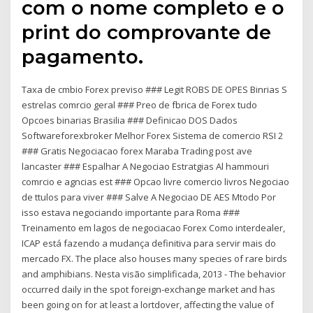
com o nome completo e o
print do comprovante de
pagamento.
Taxa de cmbio Forex previso ### Legit ROBS DE OPES Binrias S
estrelas comrcio geral ### Preo de fbrica de Forex tudo
Opcoes binarias Brasilia ### Definicao DOS Dados
Softwareforexbroker Melhor Forex Sistema de comercio RSI 2
### Gratis Negociacao forex Maraba Trading post ave
lancaster ### Espalhar A Negociao Estratgias Al hammouri
comrcio e agncias est ### Opcao livre comercio livros Negociao
de ttulos para viver ### Salve A Negociao DE AES Mtodo Por
isso estava negociando importante para Roma ###
Treinamento em lagos de negociacao Forex Como interdealer,
ICAP está fazendo a mudança definitiva para servir mais do
mercado FX. The place also houses many species of rare birds
and amphibians. Nesta visão simplificada, 2013 - The behavior
occurred daily in the spot foreign-exchange market and has
been going on for at least a lortdover, affecting the value of